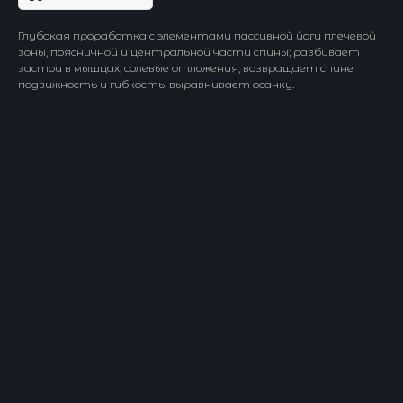
Глубокая проработка с элементами пассивной йоги плечевой
зоны, поясничной и центральной части спины; разбивает
застои в мышцах, солевые отложения, возвращает спине
подвижность и гибкость, выравнивает осанку.