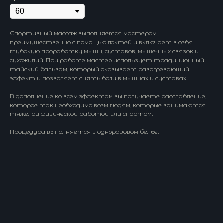
Спортивный массаж выполняется мастером
преимущественно с помощью локтей и включает в себя
глубокую проработку мышц, суставов, мышечных связок и
сухожилий. При работе мастер использует традиционный
тайский бальзам, который оказывает разогревающий
эффект и позволяет снять боли в мышцах и суставах.
В дополнение ко всем эффектам вы получаете расслабление,
которое так необходимо всем людям, которые занимаются
тяжёлой физической работой или спортом.
Процедура выполняется в одноразовом белье.